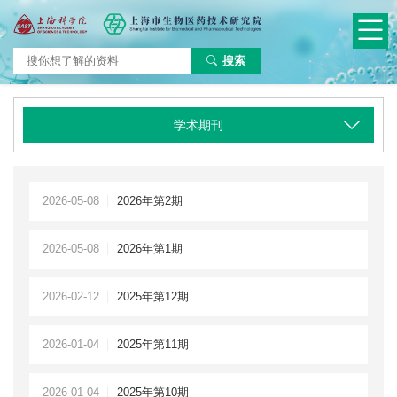
搜索
学术期刊
2026-05-08
2026年第2期
2026-05-08
2026年第1期
2026-02-12
2025年第12期
2026-01-04
2025年第11期
2026-01-04
2025年第10期