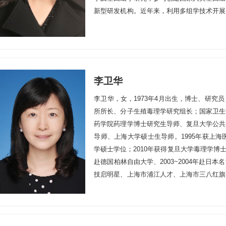
新型研发机构。近年来，利用多组学技术开展
项临床转化研究，构建了多个高发肿瘤的“多
肿瘤分子分型及精准诊疗提供前沿技术支撑。
论文200多篇，授权专利10余项。荣获国
科学奖一等奖、二等奖、上海市科技进步奖一
金、国务院政府特殊津贴，入选教育部跨世
李卫华
等，荣获“全国有突出贡献中青年专家”、“全
李卫华，女，1973年4月出生，博士、研
学者、上海市“银蛇奖”等称号。近五年代表性学术论文(*通
所所长、分子生殖毒理学研究组长；国家卫生
the somatic and germline mutation landsca
药学院药理学博士研究生导师、复旦大学公共
Chao Chen, Hong Luo, Cai-Jin Lin, Xiang-C
导师、上海大学硕士生导师。1995年获上海
Ming Shao, Hong Ling,Xin Hu. Cancer Letters2
学硕士学位；2010年获得复旦大学毒理学博士
of breast cancer in the Chinese populati
赴德国柏林自由大学、2003~2004年赴
vulnerabilities. Yi-Zhou Jiang, Ding Ma, Xi J
技启明星、上海市浦江人才、上海市三八红旗
Cai-Jin Lin, Lei-Jie Dai, Cheng-Lin Liu,
领军人才、全国巾帼建功标兵等荣誉称号。现
Qingwang Chen, Jingcheng Yang, Naixin Zh
理事长、上海市预防医学会毒理学专委会委员
Yang, Chao You, Yajia Gu, Virginia Kaklama
员会委员、中国毒理学会发育毒理与发育源性
Daemen, Nakul M. Shah, Ting Wang, Tian
疗器械研发、生殖药理毒理学研究、以及环境
Zheng, Wei Huang*（并列通讯） Zhi-Mi