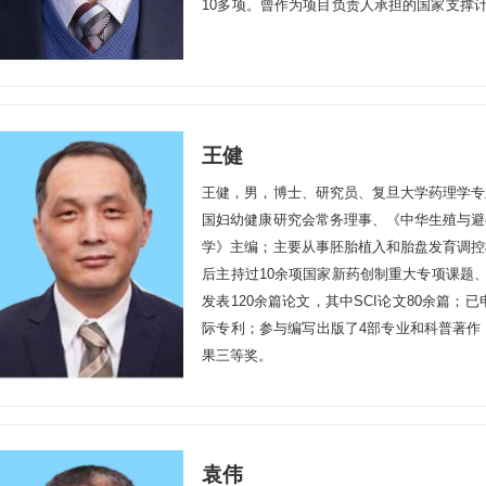
10多项。曾作为项目负责人承担的国家支撑
得2015年上海市科技进步二等奖。在论著、
《国际生物制品》杂志编委，参与编写《中国
和《2019健康上海绿皮书》等。
王健
王健，男，博士、研究员、复旦大学药理学专
国妇幼健康研究会常务理事、《中华生殖与避
学》主编；主要从事胚胎植入和胎盘发育调控
后主持过10余项国家新药创制重大专项课题
发表120余篇论文，其中SCI论文80余篇；
际专利；参与编写出版了4部专业和科普著作
果三等奖。
袁伟