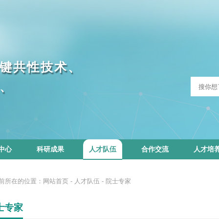
键
共
性
技
术
、
、
中心
科研成果
人才队伍
合作交流
人才培
前所在的位置：
网站首页
-
人才队伍
-
院士专家
士专家