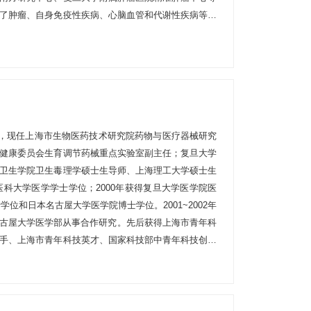
了肿瘤、自身免疫性疾病、心脑血管和代谢性疾病等多
组学”图谱和数据库，开发了多项肿瘤伴随诊断产品，为
现已主持国家及省部级各类科研项目30余项，发表学术
家自然科学奖二等奖、国家科技进步奖二等奖、教育部自然
等奖等科技奖项30余项。曾获国家自然科学杰出青年基
纪优秀人才、上海市优秀学科带头人和上海市领军人才
国优秀科技工作者”、“全国三八红旗手标兵”、上海市曙光
究员，现任上海市生物医药技术研究院药物与医疗器械研究
讯作者)：1.Clinical sequencing defines
健康委员会生育调节药械重点实验室副主任；复旦大学
pesof Chinese HER2-Low Breast Cancer. Bo-Yue Han,
卫生学院卫生毒理学硕士生导师、上海理工大学硕士生
hen Han,Javaria Nasir, Jin-Xiu Shi, Wei Huang, Zhi-
医科大学医学学士学位；2000年获得复旦大学医学院医
024, Apr5(4):673-690.2.Integrated multiomic profiling
学位和日本名古屋大学医学院博士学位。2001~2002年
on reveals patient stratification and therapeutic
日本名古屋大学医学部从事合作研究。先后获得上海市青年科
in, Yi Xiao, Ying Yu, Jinxiu Shi, Yi-Fan Zhou, Tong Fu,
手、上海市青年科技英才、国家科技部中青年科技创新
 Shen Zhao, Guan-Hua Su, Wanwan Hou, Yaqing Liu,
为中国环境诱变剂学会理事、上海市环境诱变剂学会副
ang, Wen-Juan Zhang, Wei Liu, Weigang Ge, Wen-Tao
、上海市毒理学会理事、上海药理学会生殖药理专业委
ni, François Bertucci, Claire Verschraegen, Anneleen
疾病防控专委会委员。主要从事新型生育调节药物与医
nan Guo, Leming Shi, Charles M. Perou, Yuanting
化学物对生殖发育影响的毒理学机制研究。承担了30余
ng Shao. Nature Cancer 2024, February