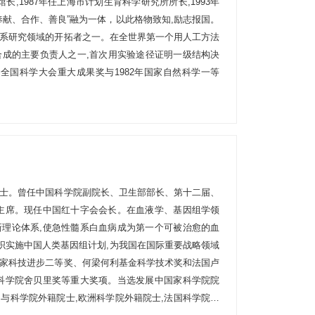
长,1987年任上海市计划生育科学研究所所长,1993年
奉献、合作、善良”融为一体，以此格物致知,励志报国。
系研究领域的开拓者之一。在全世界第一个用人工方法
合成的主要负责人之一,首次用实验途径证明一级结构决
年全国科学大会重大成果奖与1982年国家自然科学一等
院院士。曾任中国科学院副院长、卫生部部长、第十二届、
主席。现任中国红十字会会长。在血液学、基因组学领
理论体系,使急性髓系白血病成为第一个可被治愈的血
组织实施中国人类基因组计划,为我国在国际重要战略领域
家科技进步二等奖、何梁何利基金科学技术奖和法国卢
科学院舍贝里奖等重大奖项。当选发展中国家科学院院
与科学院外籍院士,欧洲科学院外籍院士,法国科学院外