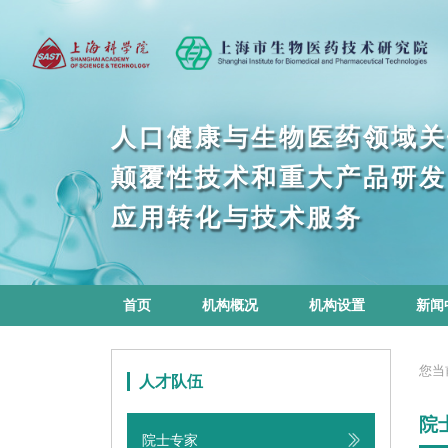
人
口
健
康
与
生
物
医
药
领
域
关
发
研
颠
覆
性
技
术
和
重
大
产
品
应
用
转
化
与
技
术
服
务
首页
机构概况
机构设置
新闻
您当
人才队伍
院
院士专家