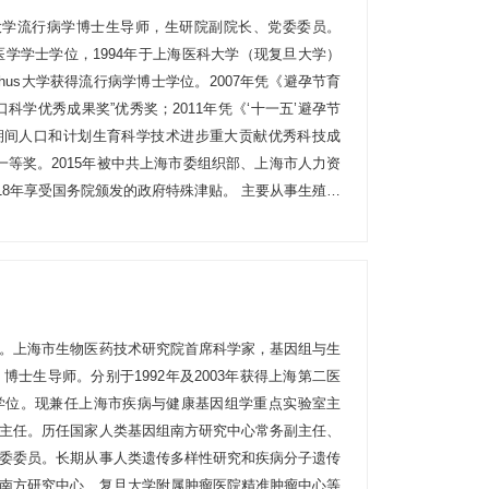
复旦大学流行病学博士生导师，生研院副院长、党委委员。
医学学士学位，1994年于上海医科大学（现复旦大学）
rhus大学获得流行病学博士学位。2007年凭《避孕节育
科学优秀成果奖”优秀奖；2011年凭《‘十一五’避孕节
’期间人口和计划生育科学技术进步重大贡献优秀科技成
奖一等奖。2015年被中共上海市委组织部、上海市人力资
受国务院颁发的政府特殊津贴。 主要从事生殖流
殖、围产/婴幼儿健康以及计划生育相关技术的安全性
人类生殖功能的影响（NIH）、先天性心脏病形成、发
、男性更年期性腺轴功能减退及相关疾病发生机制和诊疗
避孕节育技术方法综合评价研究（十一五支撑计划）、
ive health in global health context (NIH)、影响围产期死亡
究员。上海市生物医药技术研究院首席科学家，基因组与生
中心研究）、国家自然基金海外及港澳学者项目等多项
士生导师。分别于1992年及2003年获得上海第二医
在国际期刊90余篇；参编书目曾获得第四届中国人口科学
学位。现兼任上海市疾病与健康基因组学重点实验室主
计划生育协会理事，上海市人口学会会员，复旦大学公
主任。历任国家人类基因组南方研究中心常务副主任、
卫生学院伦理委员会委员，《中国生育健康》杂志副主
委委员。长期从事人类遗传多样性研究和疾病分子遗传
al of Andrology》编委。
南方研究中心、复旦大学附属肿瘤医院精准肿瘤中心等