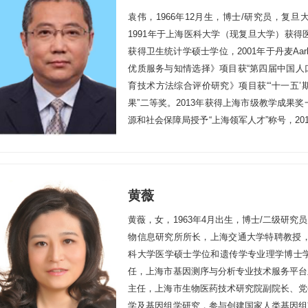
袁伟，1966年12月生，博士/研究员，
1991年于上海医科大学（现复旦大学）获得
获得卫生统计学硕士学位，2001年于丹麦Aa
优质服务与知情选择》项目获“第四届中国人口
育技术方法综合评价研究》项目获“‘十一五
果”二等奖。2013年获得上海市级教学成果
源和社会保障局授予“上海领军人才”称号，2018年享
行病学研究，研究方向主要包括环境与人类生
和有效性研究。先后主持或参与双酚A暴露对
展和干预的基础研究（国家科技部，973）
的研究（上海市科委，重大基础性研究）、
黄薇
Multidisciplinary approaches to reproduct
黄薇，女，1963年4月出生，博士/二级研
率的生物、心理和社会危险因素（南南合作多
物信息研究所所长，上海交通大学特聘教授，博
研究。已发表180余篇研究论文，其中发表
科大学医学硕士学位和遗传学专业理学博士
优秀成果奖。主要社会学术兼职包括：上海市
任，上海市基因测序与分析专业技术服务平台
共卫生学位评定分委员会委员，复旦大学公共
主任，上海市生物医药技术研究院副院长、党
编，《中华生殖与避孕杂志》编委，《Asian Journ
学及基因组学研究，参与创建国家人类基因组