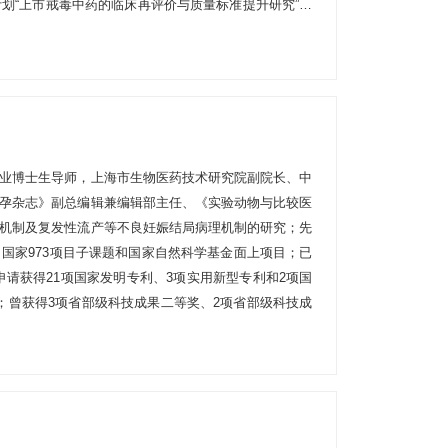
计划“上市戒毒中药的临床再评价与质量标准提升研究”获
论文方面，先后发表SCI论文15篇，申请专利多项。现为
生物技术产业发展报告》、《新编上海药物实用手册》
业博士生导师，上海市生物医药技术研究院副院长、中
孕杂志》副总编辑兼编辑部主任、《实验动物与比较医
机制及复发性流产等不良妊娠结局病理机制的研究；先
、国家973项目子课题和国家自然科学基金面上项目；已
已申请获得21项国家发明专利、3项实用新型专利和2项国
；曾获得3项省部级科技成果二等奖、2项省部级科技成