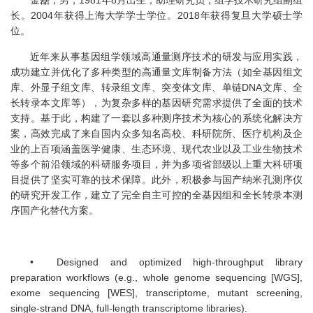
长。2004年获得上海大学学士学位。2018年获得复旦大学硕士学
位。
近年来从事基因组学领域高通量测序技术的研发与应用实践，
成功建立并优化了多种类型的高通量文库制备方法（如全基因组文
库、外显子组文库、转录组文库、突变体文库、单链DNA文库、全
长转录本文库等），为复杂多样的基因研究需求提供了全面的技术
支持。基于此，构建了一套以多种测序技术为核心的系统化解决方
案，高效完成了来自国内众多知名高校、科研院所、医疗机构及企
业的上百项涵盖医学健康、生态环境、现代农业以及工业生物技术
等多个前沿领域的科研服务项目，并为多项省部级以上重大科研项
目提供了坚实可靠的技术保障。此外，积极参与国产纳米孔测序仪
的研究开发工作，建立了完全自主可控的全基因组和全长转录本测
序国产化替代方案。
• Designed and optimized high-throughput library
preparation workflows (e.g., whole genome sequencing [WGS],
exome sequencing [WES], transcriptome, mutant screening,
single-strand DNA, full-length transcriptome libraries).